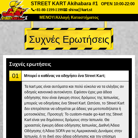
STREET KART Akihabara #1
OPEN 10:00-22:00
📞+81-80-1199-1199
📧
shina@kart.st
ΜΕΝΟΥ/Αλλαγή Καταστήματος
ΚΥΡΙΩΣ
Συχνές Ερωτήσεις
Σχετικά
Προδιαγραφές
Τιμές
Πρόσβαση
Αναφορές
Συχνές Ερωτήσεις
Εταιρεία
Κράτηση
Συχνές ερωτήσεις
Αλλαγή Καταστήματος
01
Μπορεί ο καθένας να οδηγήσει ένα Street Kart;
Τόκιο Σινάγαουα #1
Τόκιο Ακίχαμπαρα #1
Τα kart μας είναι αυτόματα και πολύ εύκολα να τα ελέγξεις αν
οδηγείς κανονικά αυτοκίνητο. Εφόσον έχεις μια άδεια
Τόκιο Ακίχαμπαρα #2
Τόκιο Σιμπούγια
οδήγησης που είναι έγκυρη στους δρόμους της Ιαπωνίας,
Τόκιο Σιμπούγια Annex
Τόκιο Κόλπος
μπορείς να οδηγήσεις ένα Street Kart. Ωστόσο, το Street Kart
δεν επιτρέπεται να οδηγείται με άδειες για μοτοποδήλατα ή
Τόκιο Ασακούσα
Οσάκα
μοτοσικλέτες. Προσοχή: Το custom-made go-kart της Street
Kart είναι για δημόσιους δρόμους στην Ιαπωνία. Θα
Οκινάουα
χρειαστείς έγκυρη άδεια οδήγησης Ιαπωνίας, Διεθνή Άδεια
Οδήγησης ή Άδεια SOFA για τις Αμερικανικές Δυνάμεις στην
Ιαπωνία, ή τη δική σου άδεια οδήγησης και την επίσημη