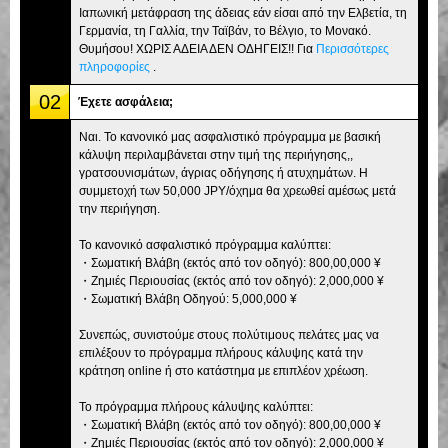
Ιαπωνική μετάφραση της άδειας εάν είσαι από την Ελβετία, τη
Γερμανία, τη Γαλλία, την Ταϊβάν, το Βέλγιο, το Μονακό.
Θυμήσου! ΧΩΡΙΣ ΑΔΕΙΑ ΔΕΝ ΟΔΗΓΕΙΣ!! Για
Περισσότερες
πληροφορίες
.
02
Έχετε ασφάλεια;
Ναι. Το κανονικό μας ασφαλιστικό πρόγραμμα με βασική
κάλυψη περιλαμβάνεται στην τιμή της περιήγησης,,
γρατσουνισμάτων, άγριας οδήγησης ή ατυχημάτων. Η
συμμετοχή των 50,000 JPY/όχημα θα χρεωθεί αμέσως μετά
την περιήγηση.
Το κανονικό ασφαλιστικό πρόγραμμα καλύπτει:
・Σωματική Βλάβη (εκτός από τον οδηγό): 800,00,000 ¥
・Ζημιές Περιουσίας (εκτός από τον οδηγό): 2,000,000 ¥
・Σωματική Βλάβη Οδηγού: 5,000,000 ¥
Συνεπώς, συνιστούμε στους πολύτιμους πελάτες μας να
επιλέξουν το πρόγραμμα πλήρους κάλυψης κατά την
κράτηση online ή στο κατάστημα με επιπλέον χρέωση.
Το πρόγραμμα πλήρους κάλυψης καλύπτει:
・Σωματική Βλάβη (εκτός από τον οδηγό): 800,00,000 ¥
・Ζημιές Περιουσίας (εκτός από τον οδηγό): 2,000,000 ¥