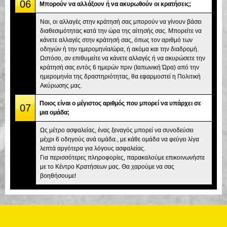
06
Μπορούν να αλλάξουν ή να ακυρωθούν οι κρατήσεις;
Ναι, οι αλλαγές στην κράτησή σας μπορούν να γίνουν βάσει
διαθεσιμότητας κατά την ώρα της αίτησής σας. Μπορείτε να
κάνετε αλλαγές στην κράτησή σας, όπως τον αριθμό των
οδηγών ή την ημερομηνία/ώρα, ή ακόμα και την διαδρομή.
Ωστόσο, αν επιθυμείτε να κάνετε αλλαγές ή να ακυρώσετε την
κράτησή σας εντός 6 ημερών πριν (Ιαπωνική Ώρα) από την
ημερομηνία της δραστηριότητας, θα εφαρμοστεί η Πολιτική
Ακύρωσης μας.
Ποιος είναι ο μέγιστος αριθμός που μπορεί να υπάρχει σε
07
μια ομάδα;
Ως μέτρο ασφαλείας, ένας ξεναγός μπορεί να συνοδεύσει
μέχρι 6 οδηγούς ανά ομάδα., με κάθε ομάδα να φεύγει λίγα
λεπτά αργότερα για λόγους ασφαλείας.
Για περισσότερες πληροφορίες, παρακαλούμε επικοινωνήστε
με το Κέντρο Κρατήσεων μας. Θα χαρούμε να σας
βοηθήσουμε!