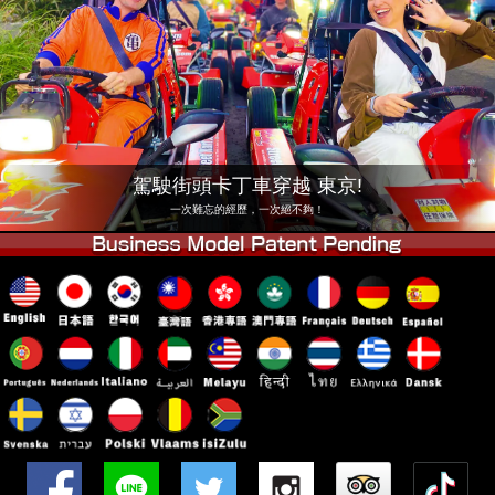
公司
預訂
更換店鋪
東京 品川 #1
東京 秋葉原 #1
東京 秋葉原 #2
東京 澀谷
東京 澀谷附店
東京灣
駕駛街頭卡丁車穿越 東京!
東京 淺草
大阪
一次難忘的經歷，一次絕不夠！
沖繩