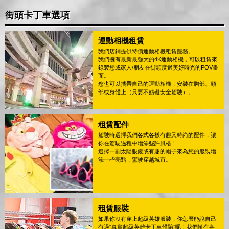
街頭卡丁車選項
運動相機租賃
我們店鋪提供特價運動相機租賃服務。
我們擁有最新最強大的4K運動相機，可以租賃來
錄製您或家人/朋友在街頭度過美好時光的POV畫
面。
您也可以攜帶自己的運動相機，安裝在胸部、頭
部或身體上（只要不妨礙安全駕駛）。
租賃配件
駕駛時選擇我們各式各樣有趣又時尚的配件，讓
你在駕駛過程中增添些許風格！
選擇一副太陽眼鏡或有趣的帽子來為您的服裝增
添一些亮點，駕駛穿越城市。
租賃服裝
如果你沒有穿上超級英雄服裝，你怎麼能說自己
有過“真實超級英雄卡丁車體驗”呢！我們擁有各