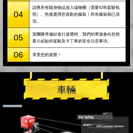
請將所有隨身物品放入儲物櫃（需要ID和駕駛執
04
照）。然後選擇您喜歡的服裝！所有服裝都已清
洗。
當團隊準備好進行遊覽時，我們的導遊會向您簡
05
要介紹如何駕駛及卡丁車的安全注意事項。
06
享受您的遊覽！
車輛