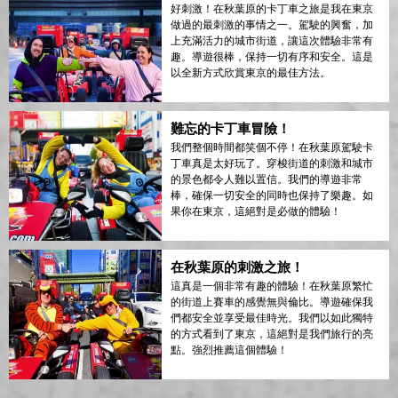
好刺激！在秋葉原的卡丁車之旅是我在東京
做過的最刺激的事情之一。駕駛的興奮，加
上充滿活力的城市街道，讓這次體驗非常有
趣。導遊很棒，保持一切有序和安全。這是
以全新方式欣賞東京的最佳方法。
難忘的卡丁車冒險！
我們整個時間都笑個不停！在秋葉原駕駛卡
丁車真是太好玩了。穿梭街道的刺激和城市
的景色都令人難以置信。我們的導遊非常
棒，確保一切安全的同時也保持了樂趣。如
果你在東京，這絕對是必做的體驗！
在秋葉原的刺激之旅！
這真是一個非常有趣的體驗！在秋葉原繁忙
的街道上賽車的感覺無與倫比。導遊確保我
們都安全並享受最佳時光。我們以如此獨特
的方式看到了東京，這絕對是我們旅行的亮
點。強烈推薦這個體驗！