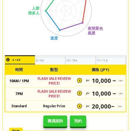
8 / 8月
9 / 9月
10 / 10月
11 / 11月
時間
類型
價格 (JPY)
FLASH SALE REVIEW
10,000 ~
10AM / 1PM
JPY
/pax
¥
PRICE!
FLASH SALE REVIEW
10,000 ~
7PM
JPY
/pax
¥
PRICE!
20,000~
Standard
Regular Price
JPY
/pax
¥
職員諮詢
預約