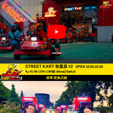
STREET KART 秋葉原 #2
OPEN 10:00-22:00
📞+81-80-1199-1199
📧
shina@kart.st
菜單/更換店鋪
首頁
關於
規格
價格
交通方式
顧客聲音
常見問題