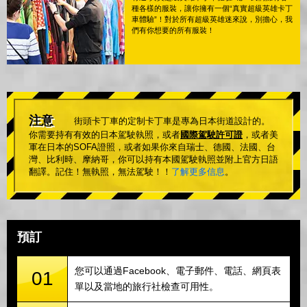
種各樣的服裝，讓你擁有一個“真實超級英雄卡丁
車體驗”！對於所有超級英雄迷來說，別擔心，我
們有你想要的所有服裝！
注意
街頭卡丁車的定制卡丁車是專為日本街道設計的。
你需要持有有效的日本駕駛執照，或者
國際駕駛許可證
，或者美
軍在日本的SOFA證照，或者如果你來自瑞士、德國、法國、台
灣、比利時、摩納哥，你可以持有本國駕駛執照並附上官方日語
翻譯。記住！無執照，無法駕駛！！
了解更多信息
。
預訂
您可以通過Facebook、電子郵件、電話、網頁表
01
單以及當地的旅行社檢查可用性。