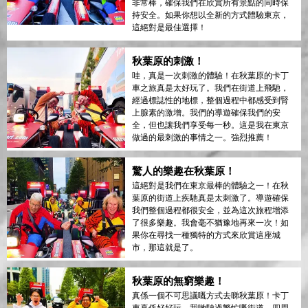
非常棒，確保我們在欣賞所有景點的同時保
持安全。如果你想以全新的方式體驗東京，
這絕對是最佳選擇！
秋葉原的刺激！
哇，真是一次刺激的體驗！在秋葉原的卡丁
車之旅真是太好玩了。我們在街道上飛馳，
經過標誌性的地標，整個過程中都感受到腎
上腺素的激增。我們的導遊確保我們的安
全，但也讓我們享受每一秒。這是我在東京
做過的最刺激的事情之一。強烈推薦！
驚人的樂趣在秋葉原！
這絕對是我們在東京最棒的體驗之一！在秋
葉原的街道上疾馳真是太刺激了。導遊確保
我們整個過程都很安全，並為這次旅程增添
了很多樂趣。我會毫不猶豫地再來一次！如
果你在尋找一種獨特的方式來欣賞這座城
市，那這就是了。
秋葉原的無窮樂趣！
真係一個不可思議嘅方式去睇秋葉原！卡丁
車真係好好玩。我哋駛過繁忙嘅街道，四周