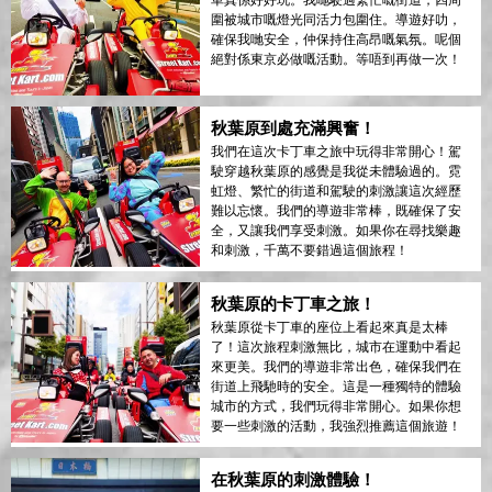
圍被城市嘅燈光同活力包圍住。導遊好叻，
確保我哋安全，仲保持住高昂嘅氣氛。呢個
絕對係東京必做嘅活動。等唔到再做一次！
秋葉原到處充滿興奮！
我們在這次卡丁車之旅中玩得非常開心！駕
駛穿越秋葉原的感覺是我從未體驗過的。霓
虹燈、繁忙的街道和駕駛的刺激讓這次經歷
難以忘懷。我們的導遊非常棒，既確保了安
全，又讓我們享受刺激。如果你在尋找樂趣
和刺激，千萬不要錯過這個旅程！
秋葉原的卡丁車之旅！
秋葉原從卡丁車的座位上看起來真是太棒
了！這次旅程刺激無比，城市在運動中看起
來更美。我們的導遊非常出色，確保我們在
街道上飛馳時的安全。這是一種獨特的體驗
城市的方式，我們玩得非常開心。如果你想
要一些刺激的活動，我強烈推薦這個旅遊！
在秋葉原的刺激體驗！